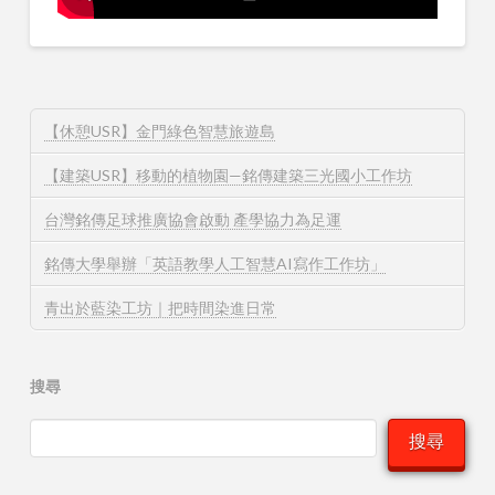
【休憩USR】金門綠色智慧旅遊島
【建築USR】移動的植物園—銘傳建築三光國小工作坊
台灣銘傳足球推廣協會啟動 產學協力為足運
銘傳大學舉辦「英語教學人工智慧AI寫作工作坊」
青出於藍染工坊｜把時間染進日常
搜尋
搜尋