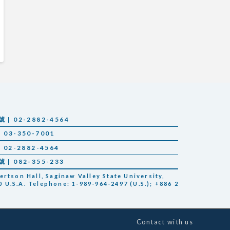
 02-2882-4564
03-350-7001
02-2882-4564
 082-355-233
tson Hall, Saginaw Valley State University,
 U.S.A. Telephone: 1-989-964-2497 (U.S.); +886 2
Contact with us