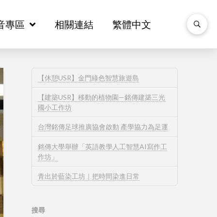
音專區
音專區
相關連結
相關連結
繁體中文
繁體中文
【休憩USR】金門綠色智慧旅遊島
【建築USR】移動的植物園—銘傳建築三光
國小工作坊
台灣銘傳足球推廣協會啟動 產學協力為足運
銘傳大學舉辦「英語教學人工智慧AI寫作工
作坊」
青出於藍染工坊｜把時間染進日常
搜尋