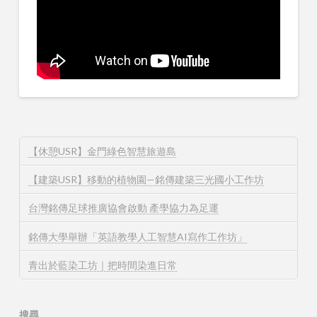
【休憩USR】金門綠色智慧旅遊島
【建築USR】移動的植物園—銘傳建築三光國小工作坊
台灣銘傳足球推廣協會啟動 產學協力為足運
銘傳大學舉辦「英語教學人工智慧AI寫作工作坊」
青出於藍染工坊｜把時間染進日常
搜尋