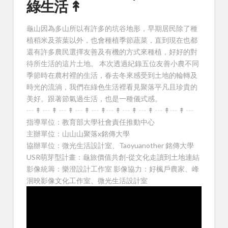
綠生活 ↟
龜山因為多山所以有許多的坑谷地形，早期居民除了種
植稻米及茶葉以外，也會種植季節蔬菜，直到現在也都
還有許多農民選擇友善及有機的方式來種植，好好的對
待所生活的這片土地。 本次透過紀錄五位友善小農不同
季節時在農村裡的生活，春去冬來感受到土地的輪轉及
時光的流淌，我們在綠色生活裡看見聚落平凡且珍貴的
美好。跟著節氣過生活，也是一種儀式感。
┄ ↟ ┄ ↟ ┄ ↟ ┄ ↟ ┄ ↟┄ ↟ ┄ ↟ ┄ ↟ ┄ ↟┄ ↟ ┄
指導單位：教育部大學社會責任推動中心
主辦單位：山山山聚落x銘傳大學
協辦單位：微光生活設計室、Taoyuanother 銘傳大學
USR萌芽型計畫：龜旅價值共創-從文化走讀到土地連結
影像統籌：樂澄設計工作室 影像協力：好楓戶農家、峰
洄映影像文化工作室、微光生活設計室