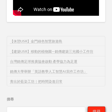
【休憩USR】金門綠色智慧旅遊島
【建築USR】移動的植物園—銘傳建築三光國小工作坊
台灣銘傳足球推廣協會啟動 產學協力為足運
銘傳大學舉辦「英語教學人工智慧AI寫作工作坊」
青出於藍染工坊｜把時間染進日常
搜尋
搜尋