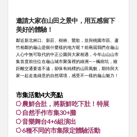
邀請大家在山田之景中，用五感留下
美好的體驗！
鄰近新北林口、新莊、樹林、鶯歌，並與桃園市區、蘆
竹相鄰的龜山是個什麼樣的地方呢？前兩屆我們在龜山
人心中無可取代的中正公園與大家相遇，今年山山山市
集首度前往位在龜山城市聚落裡的綠洲——楓樹坑，雖
距離交通要道不遠，卻保有純樸的山田風貌，期待與大
家一起走進綠意的自然環境，感受不一樣的龜山魅力！
市集活動4大亮點
⭔ 農鮮合肚，將新鮮吃下肚！特展
⭔ 自然手作市集30+攤
⭔ 音樂舞台4+6組演出
⭔ 6種不同的市集限定體驗活動