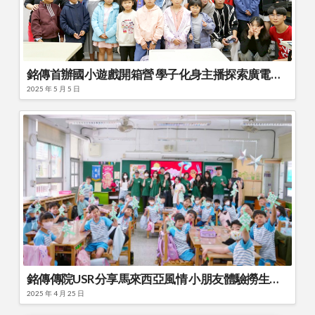
銘傳首辦國小遊戲開箱營 學子化身主播探索廣電世界(轉載金門日報)
2025 年 5 月 5 日
銘傳傳院USR分享馬來西亞風情 小朋友體驗撈生及異國新年文化
2025 年 4 月 25 日