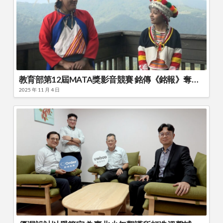
教育部第12屆MATA獎影音競賽 銘傳《銘報》奪非紀錄片類優選
2025 年 11 月 4 日