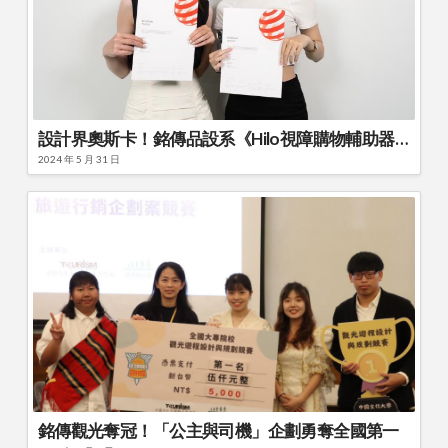
設計界奧斯卡！銘傳品設系《Hilo視障購物輔助器》榮獲2024德國紅點概念獎
2024 年 5 月 31 日
銘傳觀光奪冠！「公主與司機」企劃勇奪全國第一