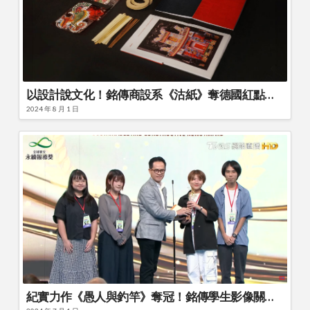
以設計說文化！銘傳商設系《沽紙》奪德國紅點品牌暨傳達設計大獎
2024 年 8 月 1 日
紀實力作《愚人與釣竿》奪冠！銘傳學生影像關懷無家者