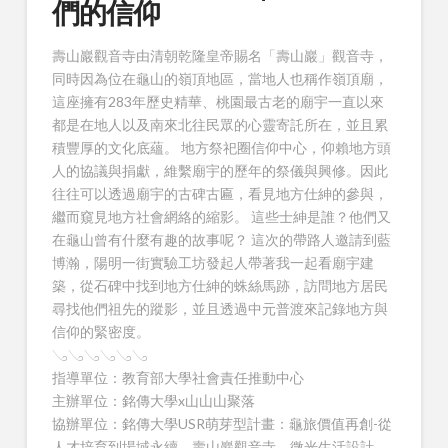
們的信仰
壽山巖觀音寺由清朝乾隆皇帝賜名「壽山巖」觀音寺，
同時因為位在龜山的嶺頂地區，當地人也稱作嶺頂廟，
這座擁有283年歷史精華、桃園最古老的廟宇一直以來
都是在地人以及南來北往民眾的心靈寄託所在，並且累
積豐厚的文化底蘊。 地方祭祀圈信仰中心，仰賴地方頭
人的協議與捐獻，維繫廟宇的歷年的祭儀與興修。因此
往往可以透過廟宇的古碑古匾，看見地方仕紳的參與，
繼而窺見地方社會網絡的縮影。 這些士紳是誰？他們又
在龜山曾有什麼有趣的故事呢？ 這次的帶路人邀請到藍
博瀚，陽明一街實驗工坊發起人帶著我一起看廟宇建
築，從石碑中找到地方仕紳的蛛絲馬跡，訪問地方居民
尋找他們祖先的蹤影，並且透過中元普渡來記錄地方與
信仰的緊密度。
𓂅𓂅𓂅𓂅𓂅𓂅
指導單位：教育部大學社會責任推動中心
主辦單位：銘傳大學x山山山聚落
協辦單位：銘傳大學USR萌芽型計畫：龜旅價值再創-從
人才培育到場域永續、壽山巖觀音寺、微光生活設計