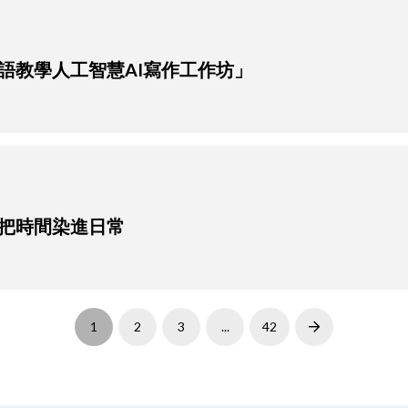
語教學人工智慧AI寫作工作坊」
把時間染進日常
1
2
3
...
42
Next