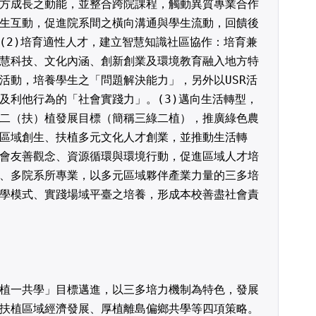
方成長之動能，並整合跨院課程，觸動異質專業合作
生互動，促進院系間之橫向溝通與學生流動，回饋後
(2)培育適性人才，建立智慧知識社區協作：培育兼
慧科技、文化內涵、創新創業及環境教育融入地方特
活動，培養學生之「問題解決能力」，另外以USR活
及利他行為的「社會實踐力」。(3)邁向生活轉型，
二（扶）植發展目標（簡稱三綠二植），推廣綠色農
區域創生、扶植多元文化人才創業，並推動生活轉
會友善觀念、資源循環與環境行動，促進區域人才培
、多院系所專業，以多元區域夥伴產業力量的三多培
及多種教學模式、實踐場域平臺之培養，形成本校善盡社會責
植一共學」目標邁進，以三多培力機制為特色，發展
扶植區域經濟發展、厚植離島偏鄉共學等四項策略。