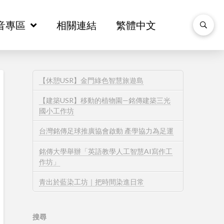
音專區
音專區
相關連結
相關連結
繁體中文
繁體中文
【休憩USR】金門綠色智慧旅遊島
【建築USR】移動的植物園—銘傳建築三光
國小工作坊
台灣銘傳足球推廣協會啟動 產學協力為足運
銘傳大學舉辦「英語教學人工智慧AI寫作工
作坊」
青出於藍染工坊｜把時間染進日常
搜尋